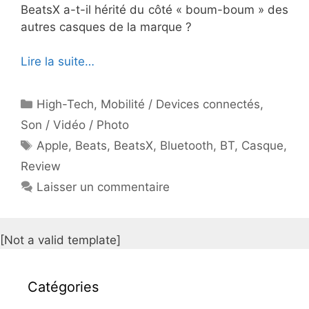
BeatsX a-t-il hérité du côté « boum-boum » des
autres casques de la marque ?
Lire la suite…
Catégories
High-Tech
,
Mobilité / Devices connectés
,
Son / Vidéo / Photo
Étiquettes
Apple
,
Beats
,
BeatsX
,
Bluetooth
,
BT
,
Casque
,
Review
Laisser un commentaire
[Not a valid template]
Catégories