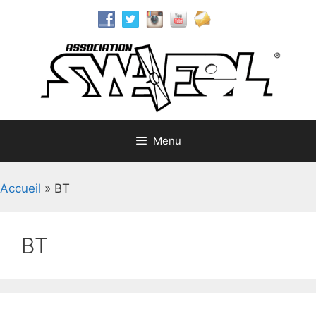
Aller
au
contenu
Menu
Accueil
»
BT
BT