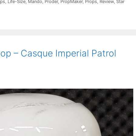
ops
,
Life-Size
,
Mando
,
Proder
,
PropMaker
,
Props
,
Review
,
Star
p – Casque Imperial Patrol