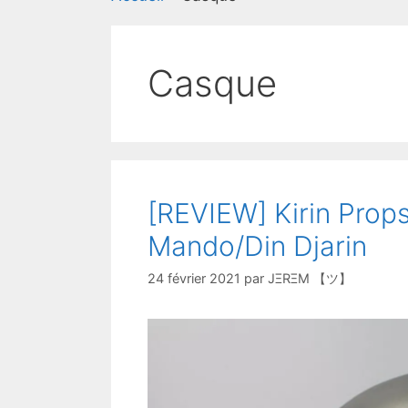
Casque
[REVIEW] Kirin Prop
Mando/Din Djarin
24 février 2021
par
JΞRΞM 【ツ】