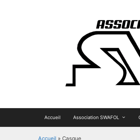
Aller
au
contenu
Accueil
Association SWAFOL
Accueil
»
Casque