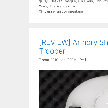
Étiquettes
1/1
,
Beskar
,
Casque
,
Din Djarin
,
Kirin Pr
Wars
,
The Mandalorian
Laisser un commentaire
[REVIEW] Armory Sho
Trooper
7 août 2019
par
JΞRΞM 【ツ】