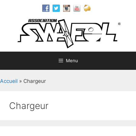
Aller
au
contenu
Menu
Accueil
»
Chargeur
Chargeur