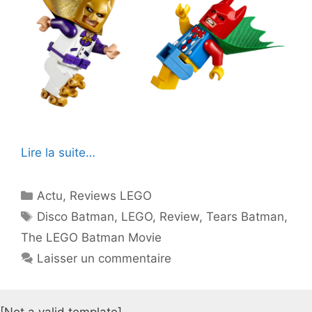
Lire la suite…
Catégories
Actu
,
Reviews LEGO
Étiquettes
Disco Batman
,
LEGO
,
Review
,
Tears Batman
,
The LEGO Batman Movie
Laisser un commentaire
[Not a valid template]