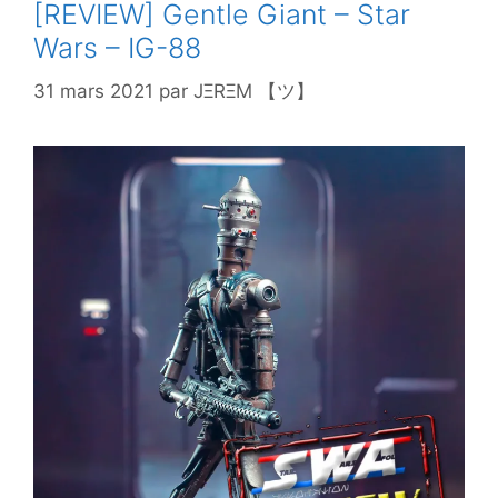
[REVIEW] Gentle Giant – Star
Wars – IG-88
31 mars 2021
par
JΞRΞM 【ツ】