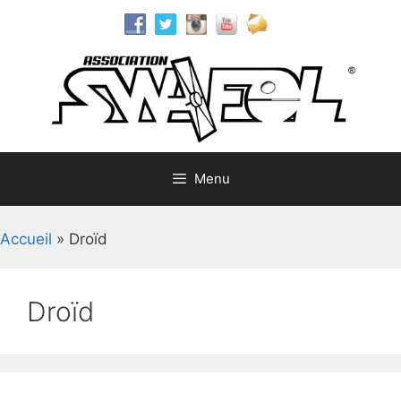
Aller
au
contenu
Menu
Accueil
»
Droïd
Droïd