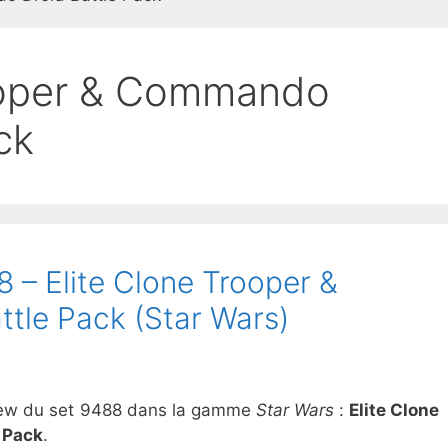
rooper & Commando
ck
– Elite Clone Trooper &
tle Pack (Star Wars)
eview du set 9488 dans la gamme
Star Wars
:
Elite Clone
 Pack
.