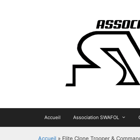
Aller
au
contenu
Accueil
Association SWAFOL
Accueil
»
Elite Clone Trooper & Command