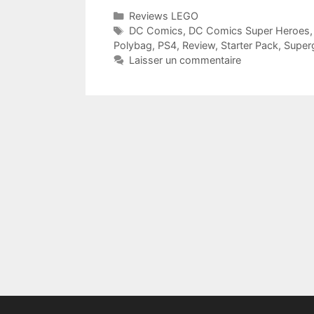
Catégories
Reviews LEGO
Étiquettes
DC Comics
,
DC Comics Super Heroes
Polybag
,
PS4
,
Review
,
Starter Pack
,
Superg
Laisser un commentaire