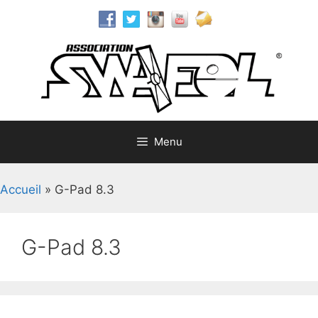
Aller
au
contenu
Menu
Accueil
»
G-Pad 8.3
G-Pad 8.3