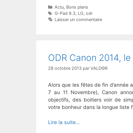
Catégories
Actu
,
Bons plans
Étiquettes
G-Pad 8.3
,
LG
,
odr
Laisser un commentaire
ODR Canon 2014, le 
28 octobre 2013
par
VALDΘR
Alors que les fêtes de fin d’année a
7 au 11 Novembre), Canon annon
objectifs, des boitiers voir de si
votre bonheur dans la longue liste f
Lire la suite…