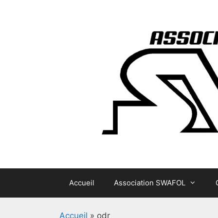
Aller
au
contenu
Accueil
Association SWAFOL
Accueil
»
odr