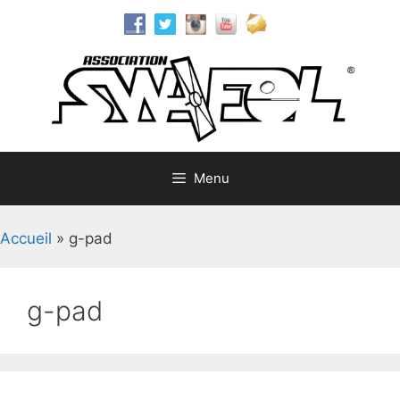
Aller
au
contenu
Menu
Accueil
»
g-pad
g-pad