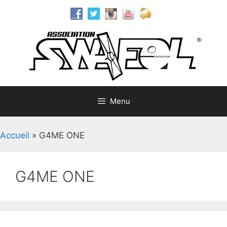
Aller
au
contenu
Menu
Accueil
»
G4ME ONE
G4ME ONE