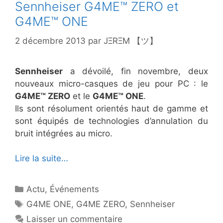
Sennheiser G4ME™ ZERO et
G4ME™ ONE
2 décembre 2013
par
JΞRΞM 【ツ】
Sennheiser
a dévoilé, fin novembre, deux
nouveaux micro-casques de jeu pour PC : le
G4ME™ ZERO
et le
G4ME™ ONE
.
Ils sont résolument orientés haut de gamme et
sont équipés de technologies d’annulation du
bruit intégrées au micro.
Lire la suite…
Catégories
Actu
,
Événements
Étiquettes
G4ME ONE
,
G4ME ZERO
,
Sennheiser
Laisser un commentaire