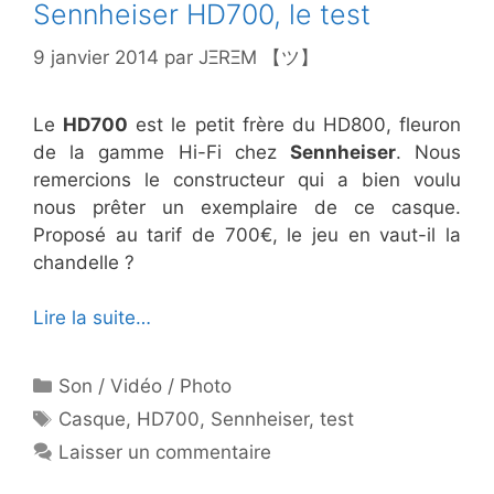
Sennheiser HD700, le test
9 janvier 2014
par
JΞRΞM 【ツ】
Le
HD700
est le petit frère du HD800, fleuron
de la gamme Hi-Fi chez
Sennheiser
. Nous
remercions le constructeur qui a bien voulu
nous prêter un exemplaire de ce casque.
Proposé au tarif de 700€, le jeu en vaut-il la
chandelle ?
Lire la suite…
Catégories
Son / Vidéo / Photo
Étiquettes
Casque
,
HD700
,
Sennheiser
,
test
Laisser un commentaire