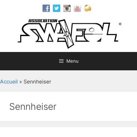
Aller
au
contenu
Menu
Accueil
»
Sennheiser
Sennheiser