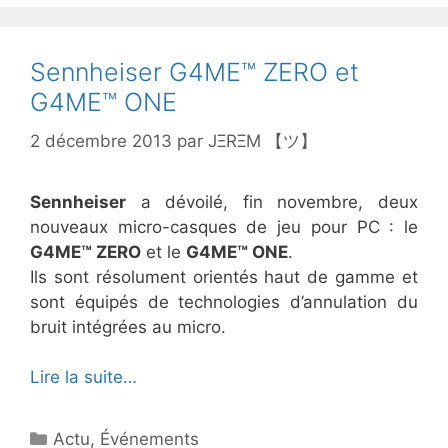
Sennheiser G4ME™ ZERO et
G4ME™ ONE
2 décembre 2013
par
JΞRΞM 【ツ】
Sennheiser
a dévoilé, fin novembre, deux
nouveaux micro-casques de jeu pour PC : le
G4ME™ ZERO
et le
G4ME™ ONE
.
Ils sont résolument orientés haut de gamme et
sont équipés de technologies d’annulation du
bruit intégrées au micro.
Lire la suite…
Catégories
Actu
,
Événements