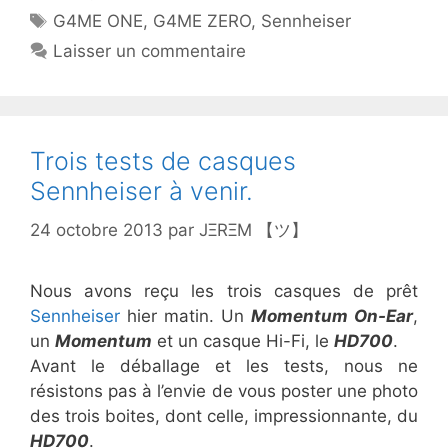
Étiquettes
G4ME ONE
,
G4ME ZERO
,
Sennheiser
Laisser un commentaire
Trois tests de casques
Sennheiser à venir.
24 octobre 2013
par
JΞRΞM 【ツ】
Nous avons reçu les trois casques de prêt
Sennheiser
hier matin. Un
Momentum On-Ear
,
un
Momentum
et un casque Hi-Fi, le
HD700
.
Avant le déballage et les tests, nous ne
résistons pas à l’envie de vous poster une photo
des trois boites, dont celle, impressionnante, du
HD700
.