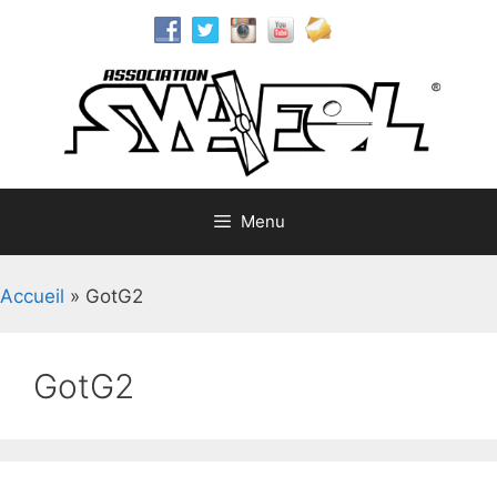
Aller
au
contenu
Menu
Accueil
»
GotG2
GotG2