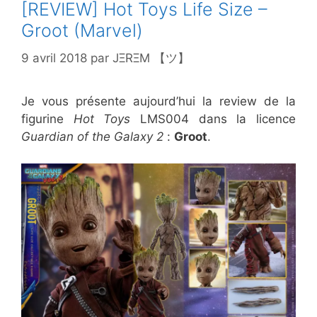
[REVIEW] Hot Toys Life Size –
Groot (Marvel)
9 avril 2018
par
JΞRΞM 【ツ】
Je vous présente aujourd’hui la review de la
figurine
Hot Toys
LMS004 dans la licence
Guardian of the Galaxy 2
:
Groot
.