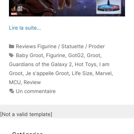
Lire la suite…
Catégories
Reviews Figurine / Statuette / Proder
Étiquettes
Baby Groot
,
Figurine
,
GotG2
,
Groot
,
Guardians of the Galaxy 2
,
Hot Toys
,
I am
Groot
,
Je s'appelle Groot
,
Life Size
,
Marvel
,
MCU
,
Review
Un commentaire
[Not a valid template]