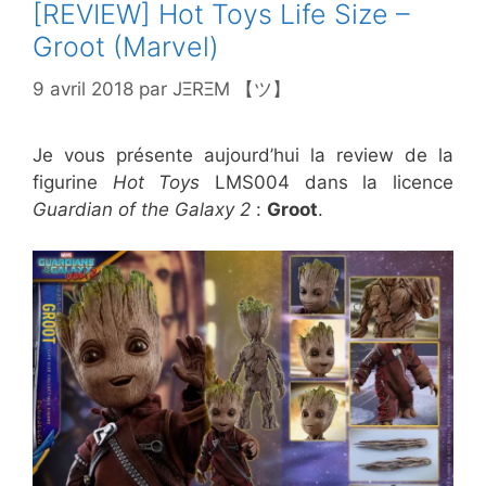
[REVIEW] Hot Toys Life Size –
Groot (Marvel)
9 avril 2018
par
JΞRΞM 【ツ】
Je vous présente aujourd’hui la review de la
figurine
Hot Toys
LMS004 dans la licence
Guardian of the Galaxy 2
:
Groot
.