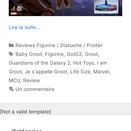
Lire la suite…
Catégories
Reviews Figurine / Statuette / Proder
Étiquettes
Baby Groot
,
Figurine
,
GotG2
,
Groot
,
Guardians of the Galaxy 2
,
Hot Toys
,
I am
Groot
,
Je s'appelle Groot
,
Life Size
,
Marvel
,
MCU
,
Review
Un commentaire
[Not a valid template]