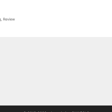
g
,
Review