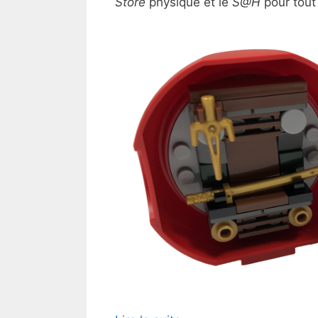
Store
physique et le
S@H
pour tou