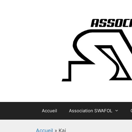
Aller
au
contenu
Accueil
Association SWAFOL
Accueil
»
Kai