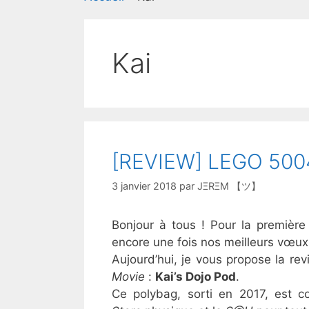
Kai
[REVIEW] LEGO 5004
3 janvier 2018
par
JΞRΞM 【ツ】
Bonjour à tous ! Pour la première
encore une fois nos meilleurs vœu
Aujourd’hui, je vous propose la 
Movie
:
Kai’s Dojo Pod
.
Ce polybag, sorti en 2017, est c