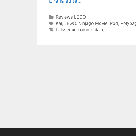
Lire la suite…
Catégories
Reviews LEGO
Étiquettes
Kai
,
LEGO
,
Ninjago Movie
,
Pod
,
Polyba
Laisser un commentaire