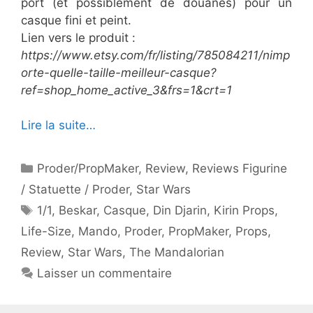
port (et possiblement de douanes) pour un
casque fini et peint.
Lien vers le produit :
https://www.etsy.com/fr/listing/785084211/nimp
orte-quelle-taille-meilleur-casque?
ref=shop_home_active_3&frs=1&crt=1
Lire la suite…
Catégories
Proder/PropMaker
,
Review
,
Reviews Figurine
/ Statuette / Proder
,
Star Wars
Étiquettes
1/1
,
Beskar
,
Casque
,
Din Djarin
,
Kirin Props
,
Life-Size
,
Mando
,
Proder
,
PropMaker
,
Props
,
Review
,
Star Wars
,
The Mandalorian
Laisser un commentaire