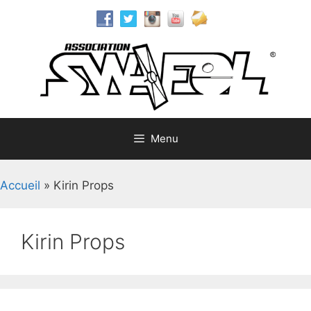
Aller
au
contenu
Menu
Accueil
»
Kirin Props
Kirin Props