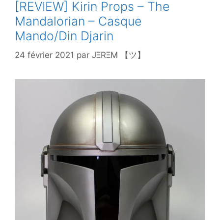
[REVIEW] Kirin Props – The
Mandalorian – Casque
Mando/Din Djarin
24 février 2021
par
JΞRΞM 【ツ】