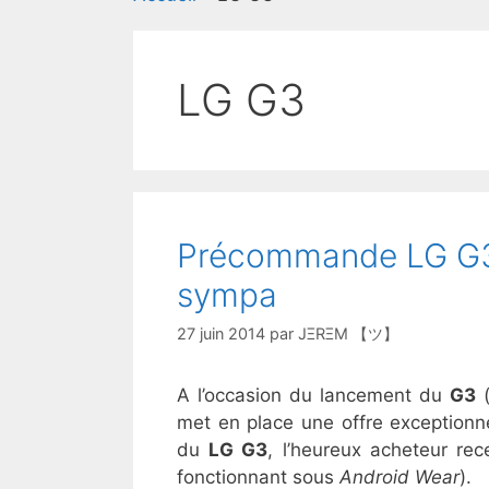
LG G3
Précommande LG G3, 
sympa
27 juin 2014
par
JΞRΞM 【ツ】
A l’occasion du lancement du
G3
met en place une offre exceptionne
du
LG G3
, l’heureux acheteur re
fonctionnant sous
Android Wear
).