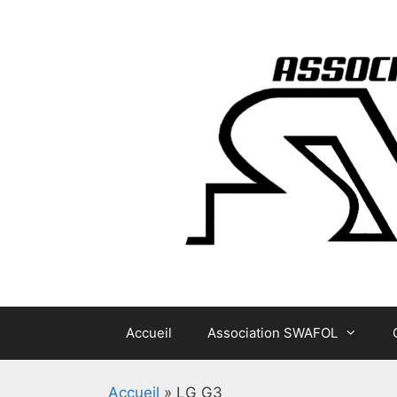
Aller
au
contenu
Accueil
Association SWAFOL
Accueil
»
LG G3