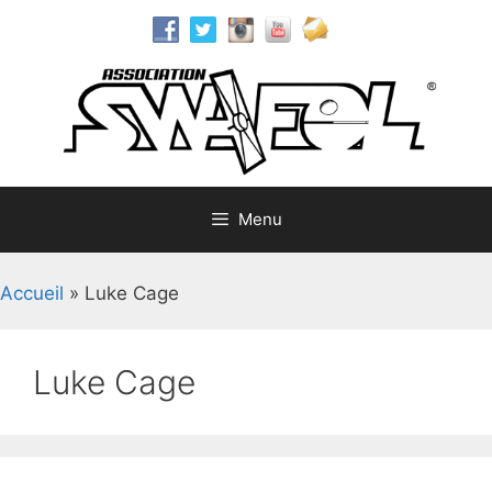
Aller
au
contenu
Menu
Accueil
»
Luke Cage
Luke Cage