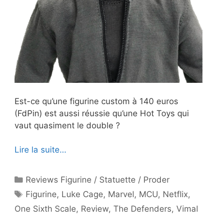
Est-ce qu’une figurine custom à 140 euros
(FdPin) est aussi réussie qu’une Hot Toys qui
vaut quasiment le double ?
Lire la suite…
Catégories
Reviews Figurine / Statuette / Proder
Étiquettes
Figurine
,
Luke Cage
,
Marvel
,
MCU
,
Netflix
,
One Sixth Scale
,
Review
,
The Defenders
,
Vimal