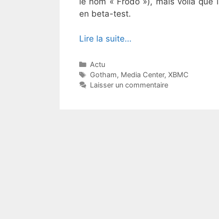
le nom « Frodo »), mais voilà que 
en beta-test.
Lire la suite…
Catégories
Actu
Étiquettes
Gotham
,
Media Center
,
XBMC
Laisser un commentaire