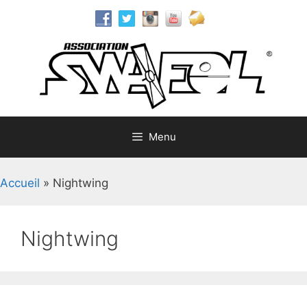
Aller
au
contenu
Menu
Accueil
»
Nightwing
Nightwing