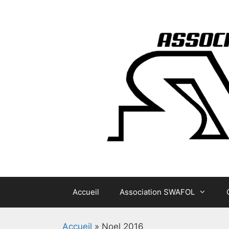
Aller
au
contenu
Accueil
Association SWAFOL
Accueil
»
Noel 2016