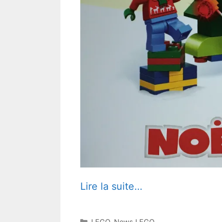
Lire la suite…
Catégories
LEGO
,
News LEGO