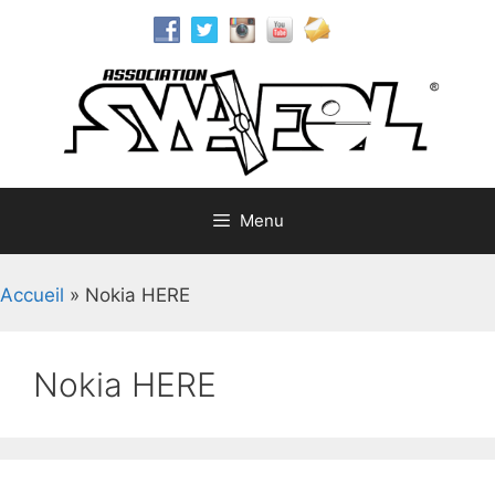
Aller
au
contenu
Menu
Accueil
»
Nokia HERE
Nokia HERE