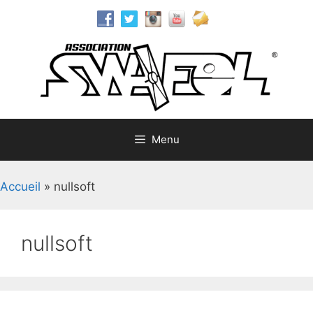
Aller
au
contenu
Menu
Accueil
»
nullsoft
nullsoft