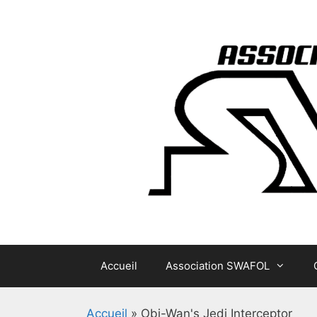
Aller
au
contenu
Accueil
Association SWAFOL
Accueil
»
Obi-Wan's Jedi Interceptor