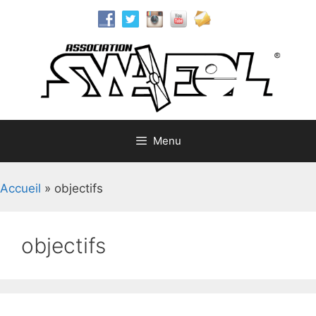
Aller
au
contenu
Menu
Accueil
»
objectifs
objectifs