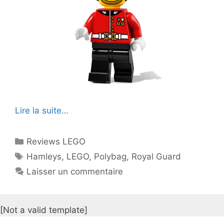
Lire la suite…
Catégories
Reviews LEGO
Étiquettes
Hamleys
,
LEGO
,
Polybag
,
Royal Guard
Laisser un commentaire
[Not a valid template]