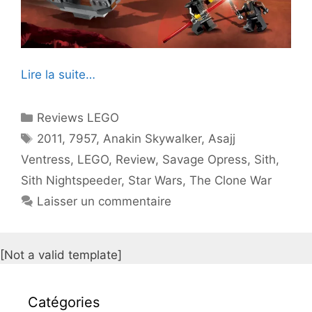
Lire la suite…
Catégories
Reviews LEGO
Étiquettes
2011
,
7957
,
Anakin Skywalker
,
Asajj
Ventress
,
LEGO
,
Review
,
Savage Opress
,
Sith
,
Sith Nightspeeder
,
Star Wars
,
The Clone War
Laisser un commentaire
[Not a valid template]
Catégories