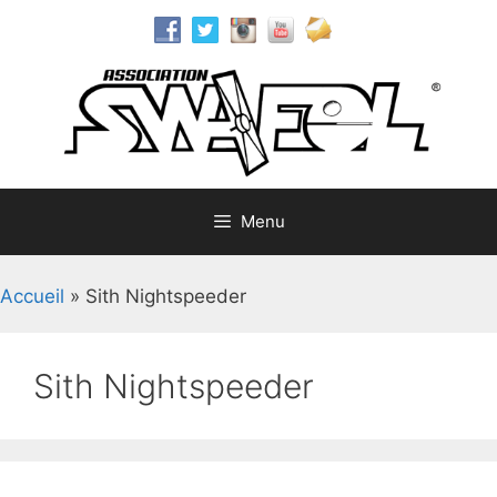
Aller
au
contenu
Menu
Accueil
»
Sith Nightspeeder
Sith Nightspeeder