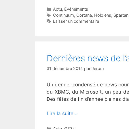
Catégories
Actu
,
Événements
Étiquettes
Continuum
,
Cortana
,
Hololens
,
Spartan
Laisser un commentaire
Dernières news de l’
31 décembre 2014
par
Jerom
Un dernier condensé de news pour
du XBMC, du Microsoft, un peu de 
Des fêtes de fin d’année pleines d’a
Lire la suite…
Catégories
Actu
,
G33k