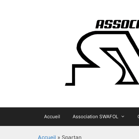
Aller
au
contenu
Accueil
Association SWAFOL
Accueil
»
Spartan