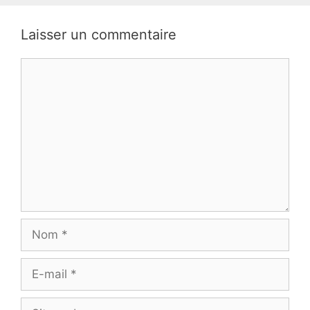
Laisser un commentaire
Commentaire
Nom
E-
mail
Site