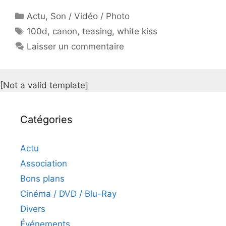
Catégories
Actu
,
Son / Vidéo / Photo
Étiquettes
100d
,
canon
,
teasing
,
white kiss
Laisser un commentaire
[Not a valid template]
Catégories
Actu
Association
Bons plans
Cinéma / DVD / Blu-Ray
Divers
Événements