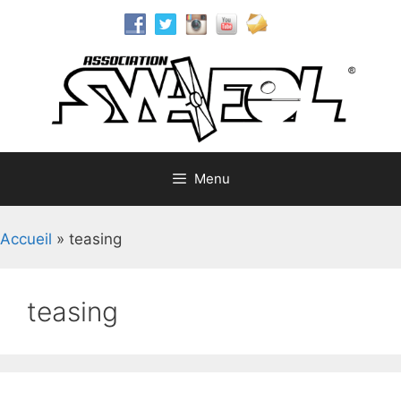
Aller
au
contenu
Menu
Accueil
»
teasing
teasing