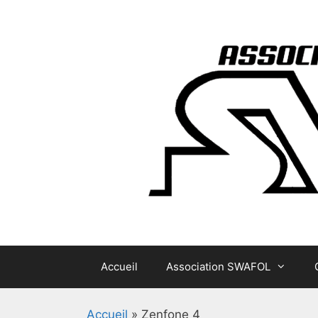
Aller
au
contenu
Accueil
Association SWAFOL
Accueil
»
Zenfone 4