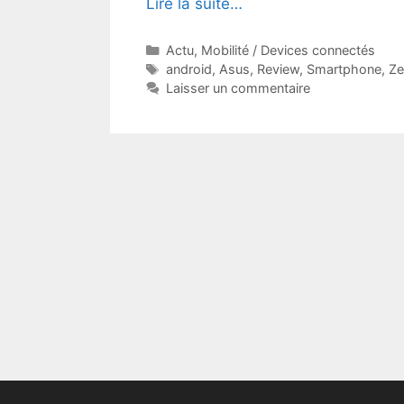
Lire la suite…
Catégories
Actu
,
Mobilité / Devices connectés
Étiquettes
android
,
Asus
,
Review
,
Smartphone
,
Ze
Laisser un commentaire