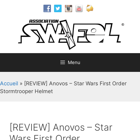
Aller
au
contenu
Menu
Accueil
»
[REVIEW] Anovos – Star Wars First Order
Stormtrooper Helmet
[REVIEW] Anovos – Star
Wars First Order