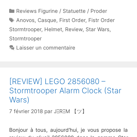
Catégories
Reviews Figurine / Statuette / Proder
Étiquettes
Anovos
,
Casque
,
First Order
,
Fistr Order
Stormtrooper
,
Helmet
,
Review
,
Star Wars
,
Stormtrooper
Laisser un commentaire
[REVIEW] LEGO 2856080 –
Stormtrooper Alarm Clock (Star
Wars)
7 février 2018
par
JΞRΞM 【ツ】
Bonjour à tous, aujourd’hui, je vous propose la