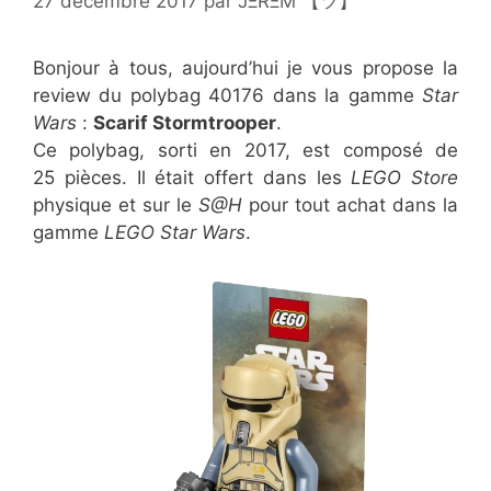
27 décembre 2017
par
JΞRΞM 【ツ】
Bonjour à tous, aujourd’hui je vous propose la
review du polybag 40176 dans la gamme
Star
Wars
:
Scarif Stormtrooper
.
Ce polybag, sorti en 2017, est composé de
25 pièces. Il était offert dans les
LEGO Store
physique et sur le
S@H
pour tout achat dans la
gamme
LEGO Star Wars
.