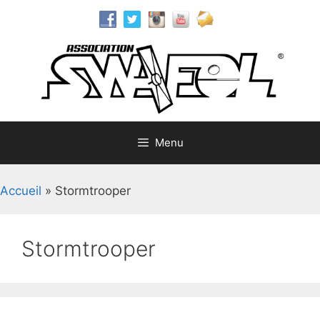
Aller
au
contenu
Menu
Accueil
»
Stormtrooper
Stormtrooper