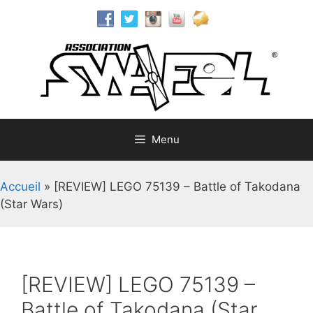
Aller
au
contenu
Menu
Accueil
»
[REVIEW] LEGO 75139 – Battle of Takodana
(Star Wars)
[REVIEW] LEGO 75139 –
Battle of Takodana (Star