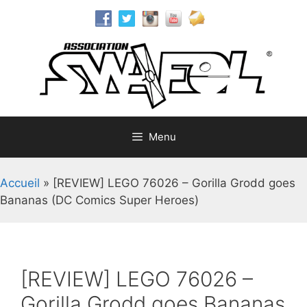
Aller
au
contenu
Menu
Accueil
»
[REVIEW] LEGO 76026 – Gorilla Grodd goes
Bananas (DC Comics Super Heroes)
[REVIEW] LEGO 76026 –
Gorilla Grodd goes Bananas