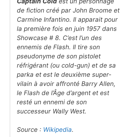
Captain Cold
est un personnage
de fiction créé par John Broome et
Carmine Infantino. Il apparait pour
la première fois en juin 1957 dans
Showcase
# 8. C’est l’un des
ennemis de
Flash
. Il tire son
pseudonyme de son pistolet
réfrigérant (ou cold-gun) et de sa
parka et est le deuxième super-
vilain à avoir affronté
Barry Allen
,
le
Flash
de l’Âge d’argent et est
resté un ennemi de son
successeur
Wally West
.
Source :
Wikipedia
.