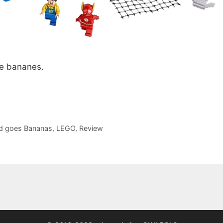
de bananes.
dd goes Bananas
,
LEGO
,
Review