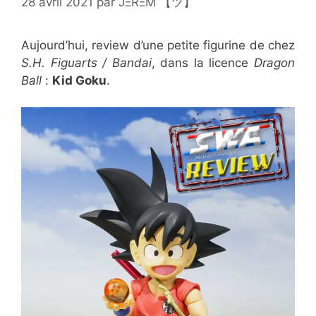
28 avril 2021
par
JΞRΞM 【ツ】
Aujourd’hui, review d’une petite figurine de chez
S.H. Figuarts / Bandai
, dans la licence
Dragon
Ball
:
Kid Goku
.