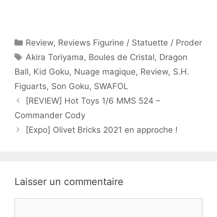
Catégories
Review
,
Reviews Figurine / Statuette / Proder
Étiquettes
Akira Toriyama
,
Boules de Cristal
,
Dragon
Ball
,
Kid Goku
,
Nuage magique
,
Review
,
S.H.
Figuarts
,
Son Goku
,
SWAFOL
[REVIEW] Hot Toys 1/6 MMS 524 –
Commander Cody
[Expo] Olivet Bricks 2021 en approche !
Laisser un commentaire
Commentaire