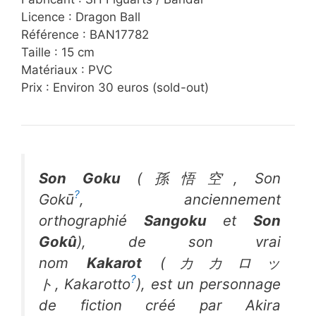
Licence : Dragon Ball
Référence : BAN17782
Taille : 15 cm
Matériaux : PVC
Prix : Environ 30 euros (sold-out)
Son Goku
(
孫悟空
,
Son
?
Gokū
,
anciennement
orthographié
Sangoku
et
Son
Gokû
), de son vrai
nom
Kakarot
(
カカロッ
?
ト
,
Kakarotto
), est un personnage
de fiction créé par Akira