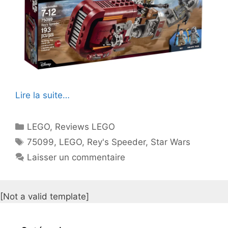
Lire la suite…
Catégories
LEGO
,
Reviews LEGO
Étiquettes
75099
,
LEGO
,
Rey's Speeder
,
Star Wars
Laisser un commentaire
[Not a valid template]