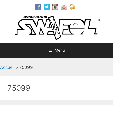
Aller
au
contenu
Menu
Accueil
»
75099
75099