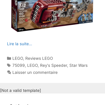
Lire la suite…
Catégories
LEGO
,
Reviews LEGO
Étiquettes
75099
,
LEGO
,
Rey's Speeder
,
Star Wars
Laisser un commentaire
[Not a valid template]