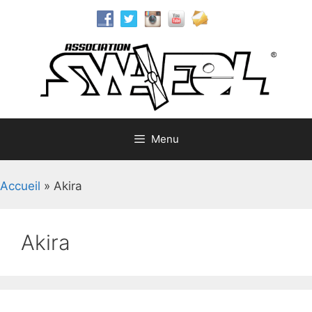
Aller
au
contenu
Menu
Accueil
»
Akira
Akira