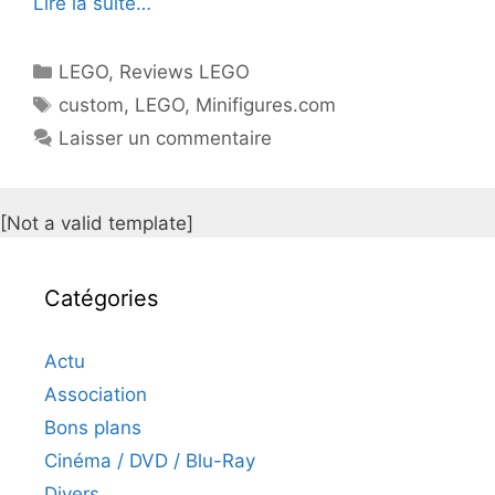
Lire la suite…
Catégories
LEGO
,
Reviews LEGO
Étiquettes
custom
,
LEGO
,
Minifigures.com
Laisser un commentaire
[Not a valid template]
Catégories
Actu
Association
Bons plans
Cinéma / DVD / Blu-Ray
Divers