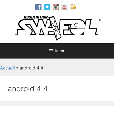
Aller
au
contenu
Menu
Accueil
»
android 4.4
android 4.4