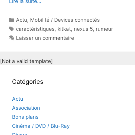
Lire la suite…
Catégories
Actu
,
Mobilité / Devices connectés
Étiquettes
caractéristiques
,
kitkat
,
nexus 5
,
rumeur
Laisser un commentaire
[Not a valid template]
Catégories
Actu
Association
Bons plans
Cinéma / DVD / Blu-Ray