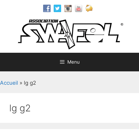
Aller
au
contenu
Menu
Accueil
»
lg g2
lg g2