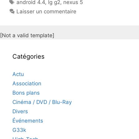
Étiquettes
android 4.4
,
lg g2
,
nexus 5
Laisser un commentaire
[Not a valid template]
Catégories
Actu
Association
Bons plans
Cinéma / DVD / Blu-Ray
Divers
Événements
G33k