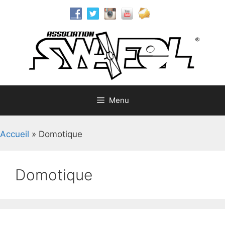
Aller
au
contenu
Menu
Accueil
»
Domotique
Domotique