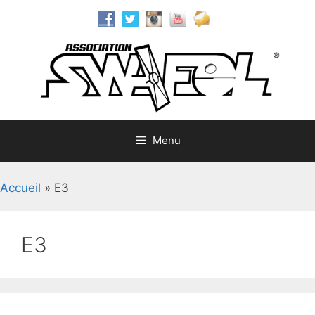
Aller
au
contenu
Menu
Accueil
»
E3
E3