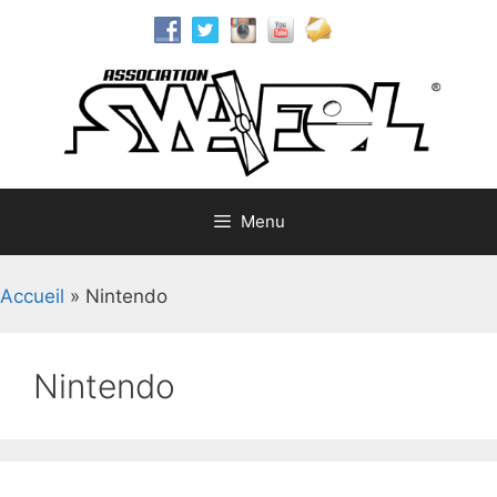
Aller
au
contenu
Menu
Accueil
»
Nintendo
Nintendo