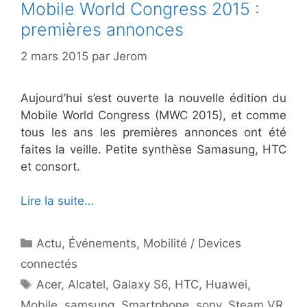
Mobile World Congress 2015 :
premières annonces
2 mars 2015
par
Jerom
Aujourd’hui s’est ouverte la nouvelle édition du
Mobile World Congress (MWC 2015), et comme
tous les ans les premières annonces ont été
faites la veille. Petite synthèse Samasung, HTC
et consort.
Lire la suite…
Catégories
Actu
,
Événements
,
Mobilité / Devices
connectés
Étiquettes
Acer
,
Alcatel
,
Galaxy S6
,
HTC
,
Huawei
,
Mobile
,
samsung
,
Smartphone
,
sony
,
Steam VR