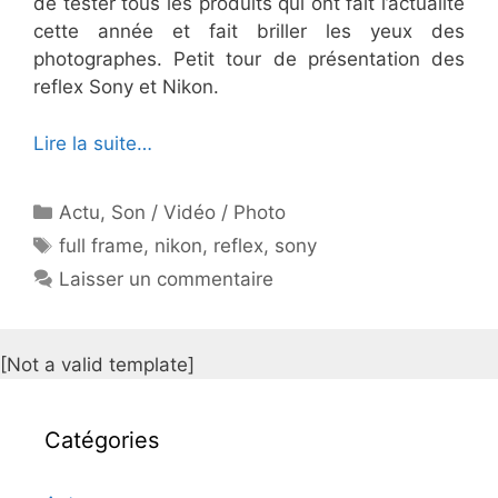
de tester tous les produits qui ont fait l’actualité
cette année et fait briller les yeux des
photographes. Petit tour de présentation des
reflex Sony et Nikon.
Lire la suite…
Catégories
Actu
,
Son / Vidéo / Photo
Étiquettes
full frame
,
nikon
,
reflex
,
sony
Laisser un commentaire
[Not a valid template]
Catégories