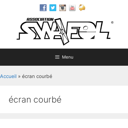
Aller
au
contenu
Menu
Accueil
»
écran courbé
écran courbé