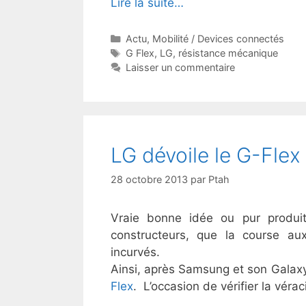
Lire la suite…
Catégories
Actu
,
Mobilité / Devices connectés
Étiquettes
G Flex
,
LG
,
résistance mécanique
Laisser un commentaire
LG dévoile le G-Flex
28 octobre 2013
par
Ptah
Vraie bonne idée ou pur produit
constructeurs, que la course au
incurvés.
Ainsi, après Samsung et son Galaxy
Flex
. L’occasion de vérifier la véra